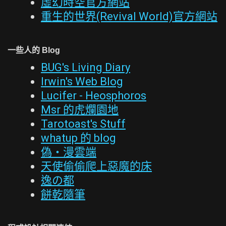
虛幻時空官方網站
重生的世界(Revival World)官方網站
一些人的 Blog
BUG's Living Diary
Irwin's Web Blog
Lucifer - Heosphoros
Msr 的虎爛園地
Tarotoast's Stuff
whatup 的 blog
偽‧漫雲端
天使偷偷爬上惡魔的床
逸の都
餅乾隨筆