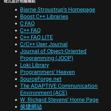
程式設計相關連結
Bjarne Stroustrup's Homepage
Boost C++ Libraries
C FAQ
C++ FAQ
C++ FAQ LITE
C/C++ User Journal
Journal of Object-Oriented
Programming (JOOP)
Loki Library
Programmers' Heaven
SourceForge.net
The ADAPTIVE Communication
Environment (ACE)
W. Richard Stevens' Home Page
侯捷網站