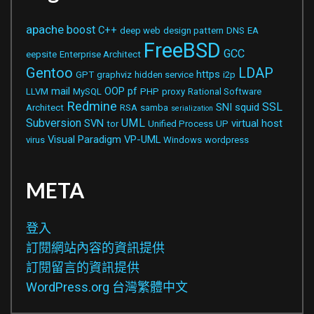
apache
boost
C++
deep web
design pattern
DNS
EA
FreeBSD
GCC
eepsite
Enterprise Architect
Gentoo
LDAP
https
GPT
graphviz
hidden service
i2p
mail
OOP
pf
LLVM
MySQL
PHP
proxy
Rational Software
Redmine
SSL
SNI
squid
Architect
RSA
samba
serialization
Subversion
UML
SVN
virtual host
tor
Unified Process
UP
Visual Paradigm
VP-UML
virus
Windows
wordpress
META
登入
訂閱網站內容的資訊提供
訂閱留言的資訊提供
WordPress.org 台灣繁體中文