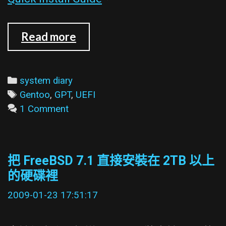
讓
Read more
Gentoo
能
在
Categories
system diary
UEFI
Tags
Gentoo
,
GPT
,
UEFI
模
1 Comment
式
下
開
把 FreeBSD 7.1 直接安裝在 2TB 以上
機
的硬碟裡
2009-01-23 17:51:17