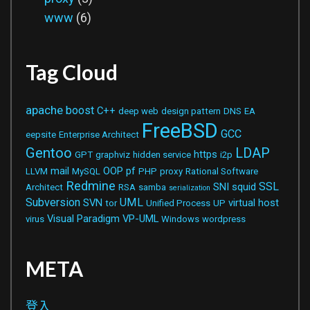
www
(6)
Tag Cloud
apache
boost
C++
deep web
design pattern
DNS
EA
FreeBSD
GCC
eepsite
Enterprise Architect
Gentoo
LDAP
https
GPT
graphviz
hidden service
i2p
mail
OOP
pf
LLVM
MySQL
PHP
proxy
Rational Software
Redmine
SSL
SNI
squid
Architect
RSA
samba
serialization
Subversion
UML
SVN
virtual host
tor
Unified Process
UP
Visual Paradigm
VP-UML
virus
Windows
wordpress
META
登入