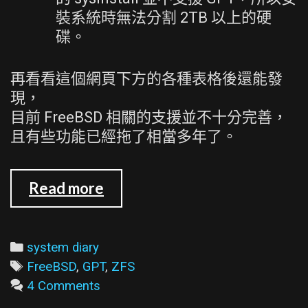
裝系統時無法分割 2TB 以上的硬
碟。
再看看這個網頁下方的各種表格後還能發
現，
目前 FreeBSD 相關的支援並不十分完善，
且有些功能已經拖了相當多年了。
把
Read more
FreeBSD
7.1
直
Categories
system diary
接
Tags
FreeBSD
,
GPT
,
ZFS
安
4 Comments
裝