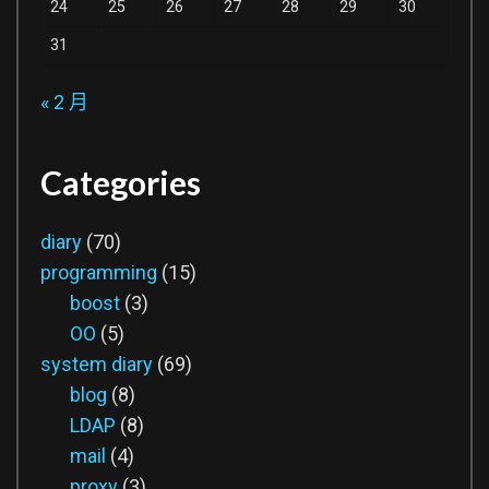
24
25
26
27
28
29
30
31
« 2 月
Categories
diary
(70)
programming
(15)
boost
(3)
OO
(5)
system diary
(69)
blog
(8)
LDAP
(8)
mail
(4)
proxy
(3)