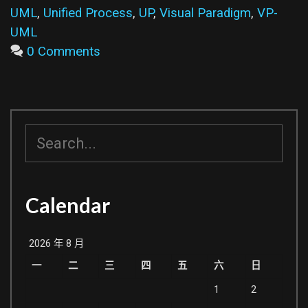
測
UML
,
Unified Process
,
UP
,
Visual Paradigm
,
VP-
試
UML
0 Comments
搜
尋
Calendar
2026 年 8 月
一
二
三
四
五
六
日
1
2