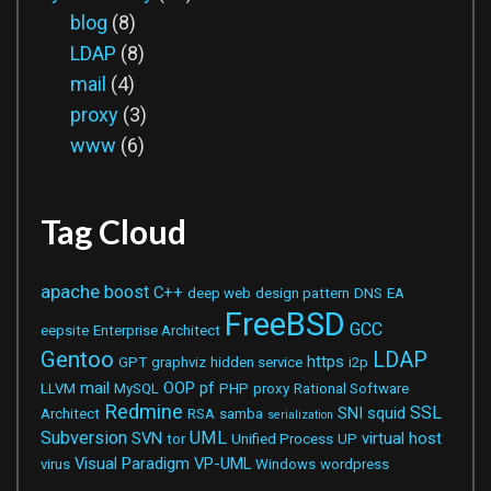
blog
(8)
LDAP
(8)
mail
(4)
proxy
(3)
www
(6)
Tag Cloud
apache
boost
C++
deep web
design pattern
DNS
EA
FreeBSD
GCC
eepsite
Enterprise Architect
Gentoo
LDAP
https
GPT
graphviz
hidden service
i2p
mail
OOP
pf
LLVM
MySQL
PHP
proxy
Rational Software
Redmine
SSL
SNI
squid
Architect
RSA
samba
serialization
Subversion
UML
SVN
virtual host
tor
Unified Process
UP
Visual Paradigm
VP-UML
virus
Windows
wordpress