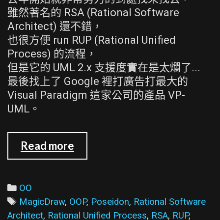
雖然著名的 RSA (Rational Software
Architect) 還不錯，
也很方便 run RUP (Rational Unified
Process) 的流程，
但是它的 UML 2.x 支援度實在是太爛了...
最後找上了 Google 裡打廣告打最大的
Visual Paradigm 這家公司的產品 VP-
UML。
VP-
Read more
UML
6.2
的
Categories
OO
Acitivity
Tags
MagicDraw
,
OOP
,
Poseidon
,
Rational Software
Diagram
Architect
,
Rational Unified Process
,
RSA
,
RUP
,