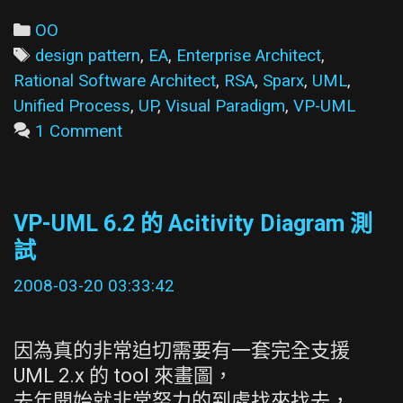
Enterprise
Architect
Categories
OO
Corporate
Tags
design pattern
,
EA
,
Enterprise Architect
,
Edition
Rational Software Architect
,
RSA
,
Sparx
,
UML
,
Unified Process
,
UP
,
Visual Paradigm
,
VP-UML
1 Comment
VP-UML 6.2 的 Acitivity Diagram 測
試
2008-03-20 03:33:42
因為真的非常迫切需要有一套完全支援
UML 2.x 的 tool 來畫圖，
去年開始就非常努力的到處找來找去，