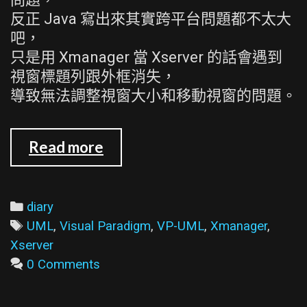
反正 Java 寫出來其實跨平台問題都不太大
吧，
只是用 Xmanager 當 Xserver 的話會遇到
視窗標題列跟外框消失，
導致無法調整視窗大小和移動視窗的問題。
用
Read more
Xmanager
執
行
Categories
diary
安
Tags
UML
,
Visual Paradigm
,
VP-UML
,
Xmanager
,
裝
Xserver
在
0 Comments
工
作