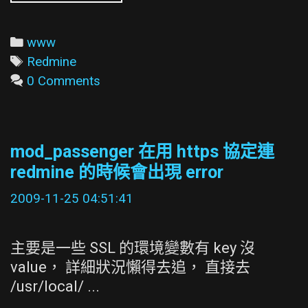
的
Charts
plugin
Categories
www
(0.0.14)
Tags
Redmine
在
0 Comments
trunk
version
(r3085)
mod_passenger 在用 https 協定連
不
redmine 的時候會出現 error
會
work
2009-11-25 04:51:41
主要是一些 SSL 的環境變數有 key 沒
value， 詳細狀況懶得去追， 直接去
/usr/local/ ...