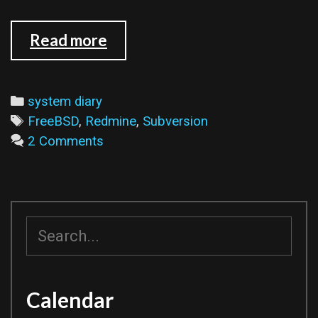
Redmine
Read more
的
Repository
Controls
Categories
system diary
plugin
Tags
FreeBSD
,
Redmine
,
Subversion
2 Comments
搜
尋
Calendar