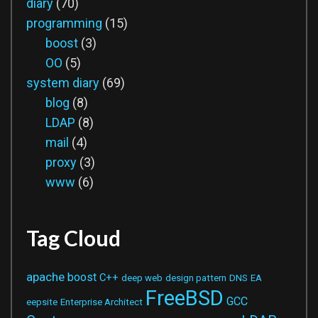
diary
(70)
programming
(15)
boost
(3)
OO
(5)
system diary
(69)
blog
(8)
LDAP
(8)
mail
(4)
proxy
(3)
www
(6)
Tag Cloud
apache
boost
C++
deep web
design pattern
DNS
EA
FreeBSD
GCC
eepsite
Enterprise Architect