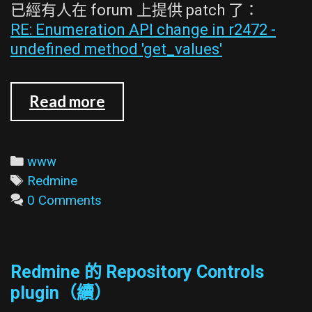
已經有人在 forum 上提供 patch 了：
RE: Enumeration API change in r2472 -
undefined method 'get_values'
Redmine
Read more
的
Stuff
To
Categories
www
Do
Tags
Redmine
plugin
0 Comments
(0.3.0)
在
trunk
Redmine 的 Repository Controls
version
plugin（續）
(r3261)