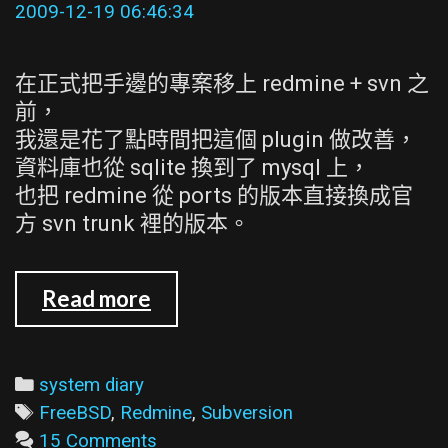
會
2009-12-19 06:46:34
有
問
在正式把手邊的專案移上 redmine + svn 之
題
前，
我還是花了點時間把這個 plugin 做改善，
資料庫也從 sqlite 換到了 mysql 上，
也把 redmine 從 ports 的版本直接換成官
方 svn trunk 裡的版本。
Redmine
Read more
的
Repository
Controls
Categories
system diary
plugin（續）
Tags
FreeBSD
,
Redmine
,
Subversion
15 Comments