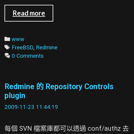
mod_passenger
Read more
在
用
https
Categories
www
協
Tags
FreeBSD
,
Redmine
定
0 Comments
連
redmine
的
Redmine 的 Repository Controls
時
plugin
候
會
2009-11-23 11:44:19
出
現
每個 SVN 檔案庫都可以透過 conf/authz 去
error