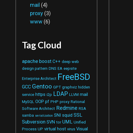
mail
(4)
proxy
(3)
www
(6)
Tag Cloud
apache
boost
C++
deep web
design pattern
DNS
EA
eepsite
FreeBSD
Enterprise Architect
Gentoo
GCC
GPT
graphviz
hidden
LDAP
https
mail
service
i2p
LLVM
OOP
pf
MySQL
PHP
proxy
Rational
Redmine
Software Architect
RSA
SSL
SNI
squid
samba
serialization
Subversion
UML
SVN
tor
Unified
virtual host
Visual
Process
UP
virus