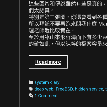
這些圖片和傳說雖然有些是真的，但
們太認真。
特別是第三張圖，你還會看到各
所以拜託不要再跑來問我什麼 Marian
理老師還比較實在。
至於用冰山來形容海面下有多少
的確如此，但以純粹的檔案容量
在
Read more
FreeBSD
利
用
Categories
system diary
Tor
Tags
deep web
,
FreeBSD
,
hidden service
,
架
1 Comment
設