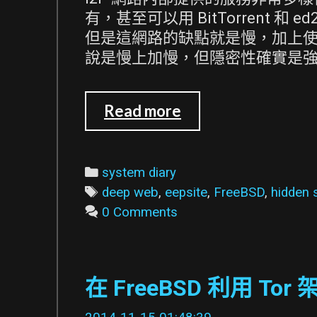
有，甚至可以用 BitTorrent 和 ed2
但是這網路的缺點就是慢，加上
說是慢上加慢，但隱密性確實是強過 
在
Read more
FreeBSD
利
用
Categories
system diary
I2P
Tags
deep web
,
eepsite
,
FreeBSD
,
hidden 
架
0 Comments
設
deep
web
在 FreeBSD 利用 Tor 架
site