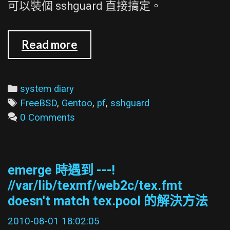
可以裝個 sshguard 直接搞定。
sshguard
Read more
Categories
system diary
Tags
FreeBSD
,
Gentoo
,
pf
,
sshguard
0 Comments
emerge 時遇到 ---!
//var/lib/texmf/web2c/tex.fmt
doesn't match tex.pool 的解決方法
2010-08-01 18:02:05