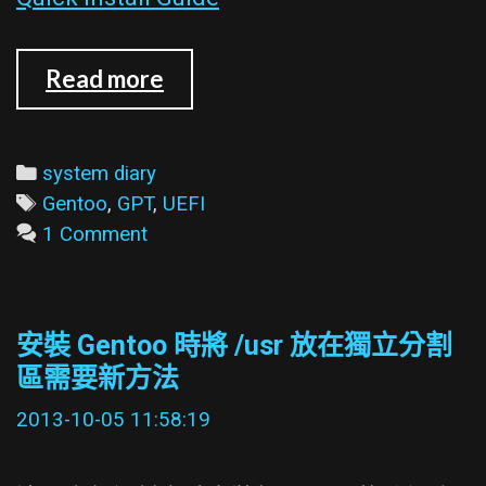
讓
Read more
Gentoo
能
在
Categories
system diary
UEFI
Tags
Gentoo
,
GPT
,
UEFI
模
1 Comment
式
下
開
安裝 Gentoo 時將 /usr 放在獨立分割
機
區需要新方法
2013-10-05 11:58:19