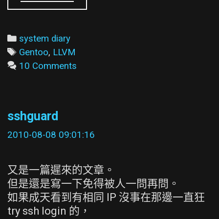
稿
很
久
Categories
system diary
的
Tags
Gentoo
,
LLVM
LLVM
10 Comments
使
用
文
sshguard
2010-08-08 09:01:16
又是一篇遲來的文章。
但是還是寫一下免得被人一問再問。
如果成天看到有相同 IP 沒事在那邊一直狂
try ssh login 的，