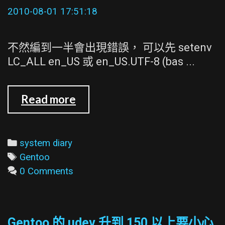
的
2010-08-01 17:51:18
解
決
不然編到一半會出現錯誤， 可以先 setenv
方
LC_ALL en_US 或 en_US.UTF-8 (bas ...
法
編
Read more
Gentoo
的
app-
Categories
system diary
python/docutils
Tags
Gentoo
時
0 Comments
locale
不
能
Gentoo 的 udev 升到 150 以上要小心