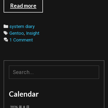
在
Read more
Gentoo
上
安
Categories
system diary
裝
Tags
Gentoo
,
Insight
Insight
1 Comment
搜
尋
Calendar
2026 年 8 月