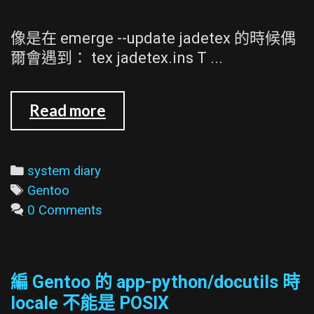
像是在 emerge --update jadetex 的時候偶
爾會遇到： tex jadetex.ins T ...
emerge
Read more
時
遇
到
Categories
system diary
-
Tags
Gentoo
-
0 Comments
-!
//var/lib/texmf/web2c/tex.fm
doesn't
編 Gentoo 的 app-python/docutils 時
match
locale 不能是 POSIX
tex.pool