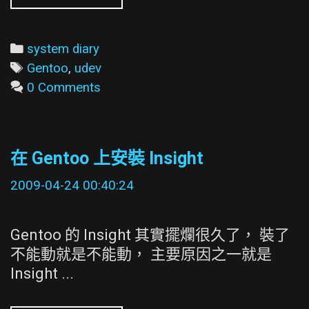
的
udev
升
Categories
system diary
到
Tags
Gentoo
,
udev
150
0 Comments
以
上
要
在 Gentoo 上安裝 Insight
小
心
2009-04-24 00:40:24
Gentoo 的 Insight 其實擺爛很久了， 裝了
不能動就是不能動， 主要原因之一就是
Insight ...