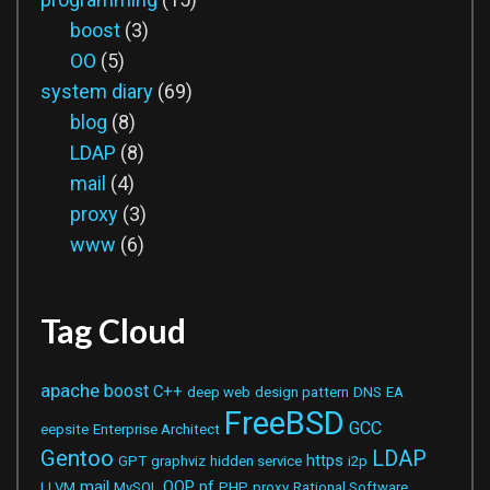
boost
(3)
OO
(5)
system diary
(69)
blog
(8)
LDAP
(8)
mail
(4)
proxy
(3)
www
(6)
Tag Cloud
apache
boost
C++
deep web
design pattern
DNS
EA
FreeBSD
GCC
eepsite
Enterprise Architect
Gentoo
LDAP
https
GPT
graphviz
hidden service
i2p
mail
OOP
pf
LLVM
MySQL
PHP
proxy
Rational Software