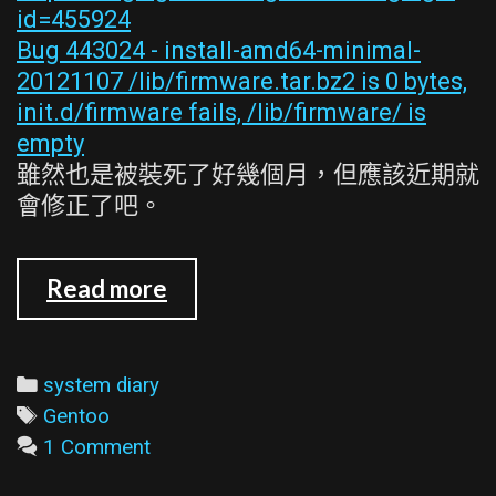
id=455924
Bug 443024 - install-amd64-minimal-
20121107 /lib/firmware.tar.bz2 is 0 bytes,
init.d/firmware fails, /lib/firmware/ is
empty
雖然也是被裝死了好幾個月，但應該近期就
會修正了吧。
請
Read more
小
心
Gentoo
Categories
system diary
最
Tags
Gentoo
近
1 Comment
幾