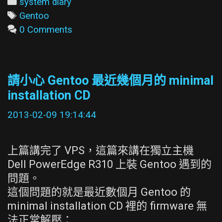
時
Categories
system diary
將
Tags
Gentoo
/usr
0 Comments
放
在
獨
請小心 Gentoo 最近幾個月的 minimal
立
installation CD
分
割
2013-02-09 19:14:44
區
需
上篇講完了 VPS，這篇來講在獨立主機
要
Dell PowerEdge R310 上裝 Gentoo 遇到的
新
問題。
方
這個問題的就是最近數個月 Gentoo 的
法
minimal installation CD 裡的 firmware 無
法正常解壓：