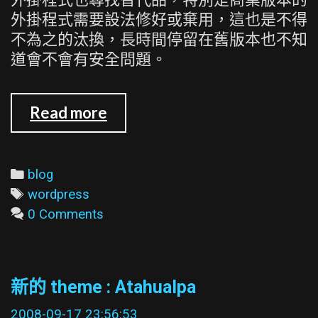
外掛程式需要設法修好或棄用，這也是不得
不為之的汰換，長時間停留在舊版本也不知
道會不會有安全問題。
升
Read more
級
了
WordPress
Categories
blog
版
Tags
wordpress
本
0 Comments
順
便
換
新的 theme : Atahualpa
掉
了
2008-09-17 23:56:53