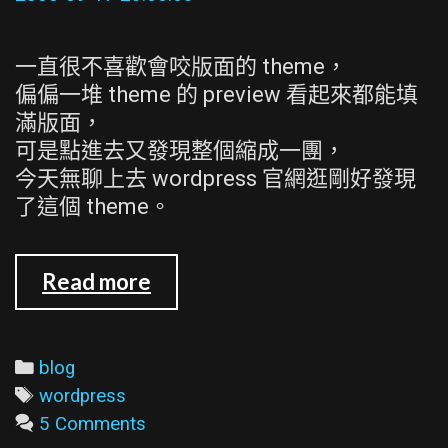
佈
景
一直很不喜歡會咬版面的 theme，
主
偏偏一堆 theme 的 preview 看起來都能填
題
滿版面，
可是點進去又發現整個縮成一團，
今天無聊上去 wordpress 官網逛剛好發現
了這個 theme。
新
Read more
的
theme
:
Categories
blog
Atahualpa
Tags
wordpress
5 Comments