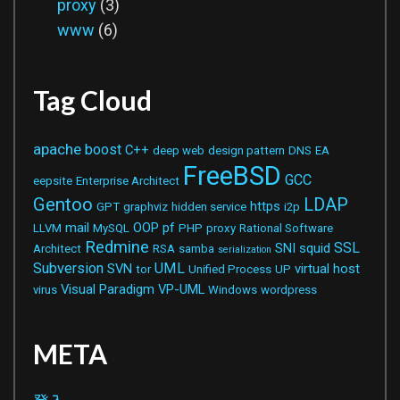
proxy
(3)
www
(6)
Tag Cloud
apache
boost
C++
deep web
design pattern
DNS
EA
FreeBSD
GCC
eepsite
Enterprise Architect
Gentoo
LDAP
https
GPT
graphviz
hidden service
i2p
mail
OOP
pf
LLVM
MySQL
PHP
proxy
Rational Software
Redmine
SSL
SNI
squid
Architect
RSA
samba
serialization
Subversion
UML
SVN
virtual host
tor
Unified Process
UP
Visual Paradigm
VP-UML
virus
Windows
wordpress
META