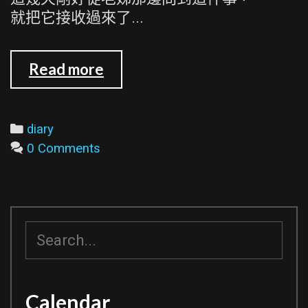
就把它接收過來了...
從
Read more
家
裡
老
Categories
diary
母
0 Comments
那
接
手
了
搜
一
尋
台
照
Calendar
相