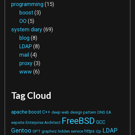
programming
(15)
boost
(3)
OO
(5)
system diary
(69)
blog
(8)
LDAP
(8)
mail
(4)
proxy
(3)
www
(6)
Tag Cloud
apache
boost
C++
deep web
design pattern
DNS
EA
FreeBSD
GCC
eepsite
Enterprise Architect
Gentoo
LDAP
https
GPT
graphviz
hidden service
i2p