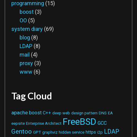
programming
(15)
boost
(3)
OO
(5)
system diary
(69)
blog
(8)
LDAP
(8)
mail
(4)
proxy
(3)
www
(6)
Tag Cloud
apache
boost
C++
deep web
design pattern
DNS
EA
FreeBSD
GCC
eepsite
Enterprise Architect
Gentoo
LDAP
https
GPT
graphviz
hidden service
i2p