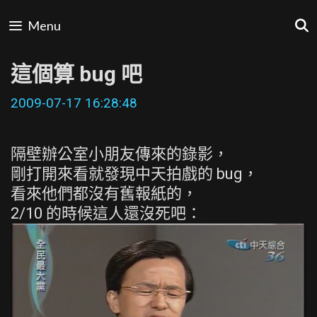
Skip
Menu
to
content
這個算 bug 吧
2009-07-17 16:28:48
隔壁辦公室小朋友傳來的錄影，
剛打開來看就發現中天拍戲的 bug，
看來他們都沒有舊報紙的，
2/10 的時候這人還沒死吧：