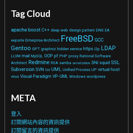
Tag Cloud
apache
boost
C++
deep web
design pattern
DNS
EA
FreeBSD
GCC
eepsite
Enterprise Architect
Gentoo
LDAP
https
GPT
graphviz
hidden service
i2p
mail
OOP
pf
LLVM
MySQL
PHP
proxy
Rational Software
Redmine
SSL
SNI
squid
Architect
RSA
samba
serialization
Subversion
UML
SVN
virtual host
tor
Unified Process
UP
Visual Paradigm
VP-UML
virus
Windows
wordpress
META
登入
訂閱網站內容的資訊提供
訂閱留言的資訊提供