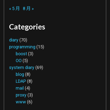
« 5 月
8 月 »
Categories
diary
(70)
programming
(15)
boost
(3)
OO
(5)
system diary
(69)
blog
(8)
LDAP
(8)
mail
(4)
proxy
(3)
www
(6)