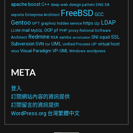
apache
boost
C++
deep web
design pattern
DNS
EA
FreeBSD
GCC
eepsite
Enterprise Architect
Gentoo
LDAP
https
GPT
graphviz
hidden service
i2p
mail
OOP
pf
LLVM
MySQL
PHP
proxy
Rational Software
Redmine
SSL
SNI
squid
Architect
RSA
samba
serialization
Subversion
UML
SVN
virtual host
tor
Unified Process
UP
Visual Paradigm
VP-UML
virus
Windows
wordpress
META
登入
訂閱網站內容的資訊提供
訂閱留言的資訊提供
WordPress.org 台灣繁體中文