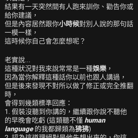
結果有一天突然間有人跑來訓你、勸告你或
給你建議，
但是內容居然跟你
小時候
對別人說的那句話
一模一樣，
這時候你自己會怎麼想呢？
老實說...
這種狀況對我來說常常是一種
娛樂
，
因為當你解釋這種話你以前也跟人講過，
但是後來發現不對所以做了修正或完全推翻
時，
會得到幾類標準回應：
1. 假裝沒聽到你講的，繼續跟你說不聽他
的早晚會吃虧 (這類聽不懂
human
language
的我都歸類為
狒狒
)
2. 認為這道理絕對是他先想出來的，你這