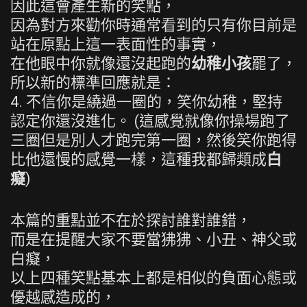
因此這會產生新的笑點，
因為對方來勸你時通常看到的只有你目前是
站在原點上這一表面性的事實，
在他眼中你就像還沒起跑的
幼稚小孩
罷了，
所以新的標準回應就是：
4. 不信你是繞過一圈的，笑你幼稚，堅持
認定你還沒進化。 (這感覺就像你操場跑了
三圈但是別人才跑完第一圈，然後笑你跑得
比他還慢的感覺一樣，這種我都歸類成
白
癡
)
本篇的重點並不在於探討誰對誰錯，
而是在提醒大家不要當狒狒、小丑、神父或
白癡，
以上四種笑點基本上都是相似的負面心態或
優越感造成的，