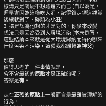
樣講只是嘴硬不想聽進去而已 (自以為是，
遲早會因為這樣吃大虧，記得鎖定頻道觀賞
後續就對了，歸類為
小丑
)
3. 還是認為他想的才是對的，你後來改變
想法只是因為受到大環境污染 (本末倒置，
這些結論本來就是從大環境歸納而得的哪來
什麼污染不污染，這種我都歸類為
神父
)
那麼...
值得思考的一件事情就是，
會不會最初的
原點
才是正確的呢？
答案是
有
。
走在
正確的原點
上一般而言是最難被理解的
行為，