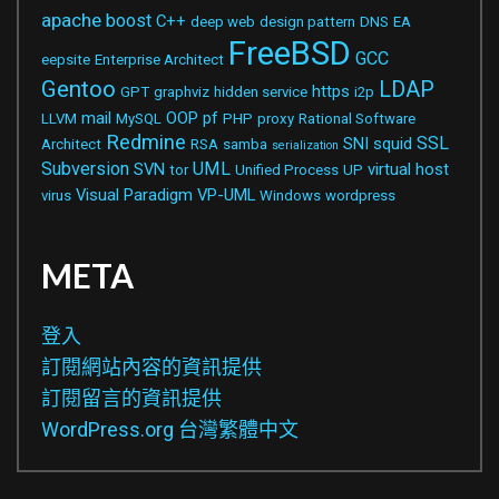
apache
boost
C++
deep web
design pattern
DNS
EA
FreeBSD
GCC
eepsite
Enterprise Architect
Gentoo
LDAP
https
GPT
graphviz
hidden service
i2p
mail
OOP
pf
LLVM
MySQL
PHP
proxy
Rational Software
Redmine
SSL
SNI
squid
Architect
RSA
samba
serialization
Subversion
UML
SVN
virtual host
tor
Unified Process
UP
Visual Paradigm
VP-UML
virus
Windows
wordpress
META
登入
訂閱網站內容的資訊提供
訂閱留言的資訊提供
WordPress.org 台灣繁體中文