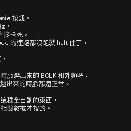
。
enie
按鈕。
Hz
，
來直接卡死，
o 的連跑都沒跑就 halt 住了，
應，
. 時脈選出來的 BCLK 和外頻吧，
00 的超出來的時脈都還正常。
任這種全自動的東西，
和相關數據才按的。