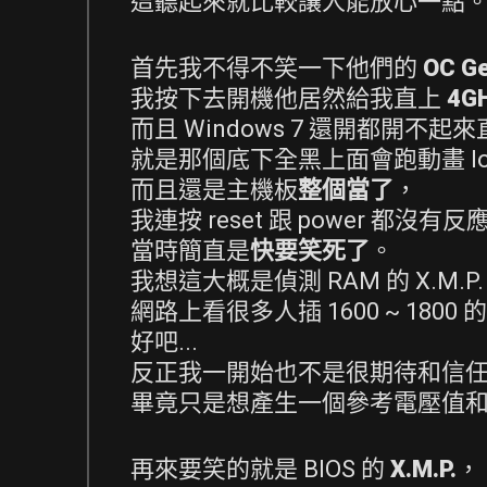
這聽起來就比較讓人能放心一點
首先我不得不笑一下他們的
OC G
我按下去開機他居然給我直上
4G
而且 Windows 7 還開都開不起
就是那個底下全黑上面會跑動畫 log
而且還是主機板
整個當了
，
我連按 reset 跟 power 都沒有反
當時簡直是
快要笑死了
。
我想這大概是偵測 RAM 的 X.M.P
網路上看很多人插 1600 ~ 18
好吧...
反正我一開始也不是很期待和信
畢竟只是想產生一個參考電壓值
再來要笑的就是 BIOS 的
X.M.P.
，