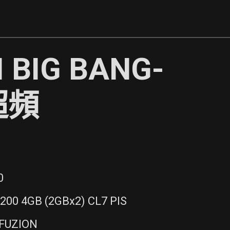
I BIG BANG-
超頻
0
200 4GB (2GBx2) CL7 PIS
-FUZION