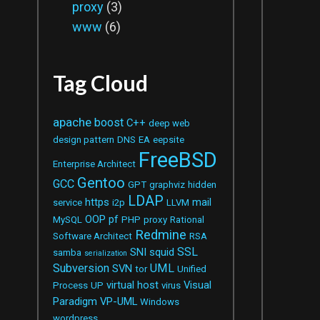
proxy
(3)
www
(6)
Tag Cloud
apache
boost
C++
deep web
design pattern
DNS
EA
eepsite
FreeBSD
Enterprise Architect
Gentoo
GCC
GPT
graphviz
hidden
LDAP
https
mail
service
i2p
LLVM
OOP
pf
MySQL
PHP
proxy
Rational
Redmine
Software Architect
RSA
SSL
SNI
squid
samba
serialization
Subversion
UML
SVN
tor
Unified
virtual host
Visual
Process
UP
virus
Paradigm
VP-UML
Windows
wordpress