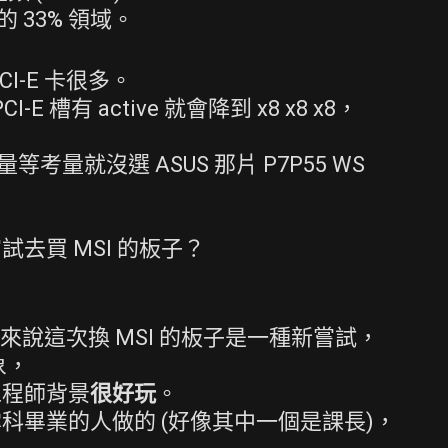
的 33% 領域。
I-E 卡很多。
-E 槽有 active 就會降到 x8 x8 x8，
t 數量等考量就沒選 ASUS 那片 P7P55 WS
去買 MSI 的板子？
我來說這次換 MSI 的板子是一種新嘗試，
象，
工程師背景
很好玩
。
科畢業的人做的 (好像其中一個是課長)，