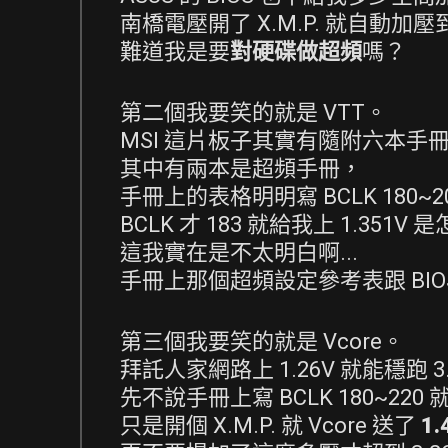
南橋電壓開了 X.M.P. 就自動加壓到 
難道我是要
對硬碟做超頻
嗎？
第二個我要笑的就是 VTT。
MSI 這片板子其實有隨附六本手
其中有兩本是超頻手冊，
手冊上的表格明明寫 BCLK 180~200 
BCLK 才 183 就給我上 1.351V 
這我實在是不太明白啊...
手冊上那個超頻設定參考表跟 BI
第三個我要笑的就是 Vcore。
拜託人家網路上 1.26V 就能穩跑 3
先不說手冊上寫 BCLK 180~220 就
只是開個 X.M.P. 就 Vcore 送了
1.