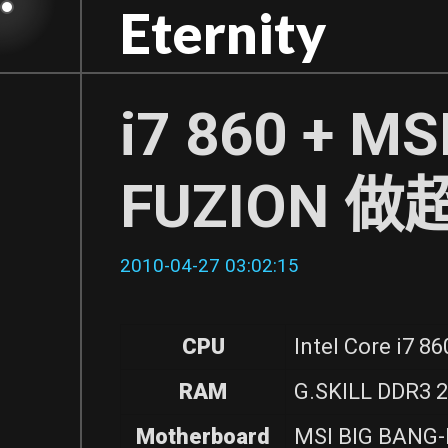
Skip
Eternity
to
content
i7 860 + MS
FUZION 做
2010-04-27 03:02:15
CPU
Intel Core i7 86
RAM
G.SKILL DDR3 2
Motherboard
MSI BIG BANG