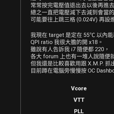
常常按完電壓值退出去以後再進
總之一直把電壓減下去減到會當
可能要往上跳三格 (0.024V) 再設
我現在 target 是定在 55℃ 以內能穩
QPI ratio 我很大膽的開 x18。
雖說有人告訴我 i7 隨便都 220，
各大 forum 上也有一堆人說隨便就
但我還是比較喜歡用跟 X.M.P.
目前蹲在電腦旁慢慢按 OC Dash
Vcore
VTT
PLL