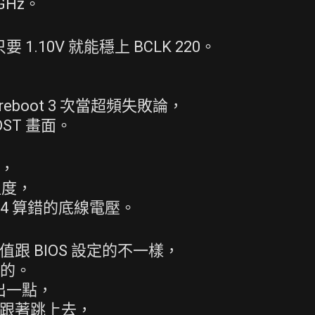
GHz。
1.10V 就能穩上 BCLK 220。
自動 reboot 3 次當超頻失敗論，
OST 畫面。
的，
溫度，
04 算錯的底線電壓。
電壓值跟 BIOS 設定的不一樣，
抓的。
出一點，
也會跟著跳上去，