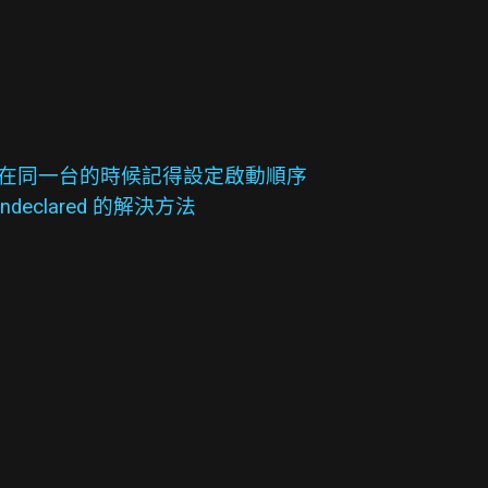
 client 在同一台的時候記得設定啟動順序
s' undeclared 的解決方法