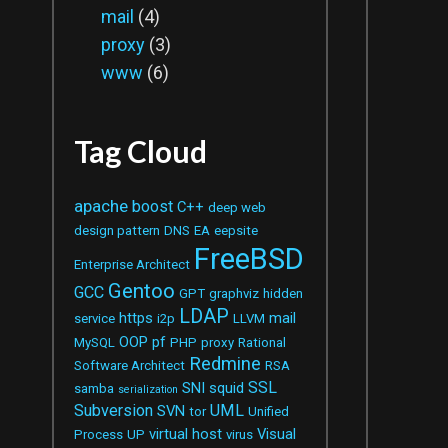
mail
(4)
proxy
(3)
www
(6)
Tag Cloud
apache
boost
C++
deep web
design pattern
DNS
EA
eepsite
FreeBSD
Enterprise Architect
Gentoo
GCC
GPT
graphviz
hidden
LDAP
https
mail
service
i2p
LLVM
OOP
pf
MySQL
PHP
proxy
Rational
Redmine
Software Architect
RSA
SSL
SNI
squid
samba
serialization
Subversion
UML
SVN
tor
Unified
virtual host
Visual
Process
UP
virus