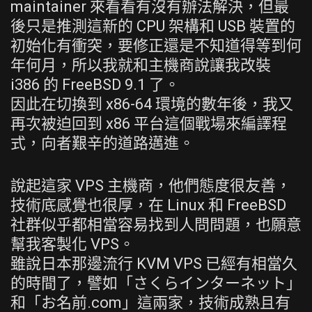
maintainer 來看看有沒有辦法解決，但最
後只是推測這新的 CPU 架構和 USB 裝置的
初始化有衝突，要修正還是不知道得等到何
年何月，所以我就和主機商說讓我改裝
i386 的 FreeBSD 9.1 了。
因此在切換到 x86-64 環境的數年後，我又
再次被迫回到 x86 平台這個戰場來編譯程
式，向者艱辛的道路邁進。
說起這家 VPS 主機商，他們態度很友善，
技術底感覺也很厚，在 Linux 和 FreeBSD
社群似乎都相當容易找到人問問題，也願意
幫我客製化 VPS。
雖說日本那邊流行 KVM VPS 已經有相當久
的時間了，譬如「さくらインターネット」
和「お名前.com」這兩家，技術成熟且有