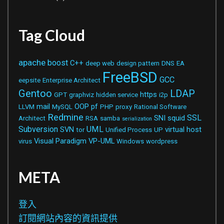
Tag Cloud
apache
boost
C++
deep web
design pattern
DNS
EA
FreeBSD
GCC
eepsite
Enterprise Architect
Gentoo
LDAP
https
GPT
graphviz
hidden service
i2p
mail
OOP
pf
LLVM
MySQL
PHP
proxy
Rational Software
Redmine
SSL
SNI
squid
Architect
RSA
samba
serialization
Subversion
UML
SVN
virtual host
tor
Unified Process
UP
Visual Paradigm
VP-UML
virus
Windows
wordpress
META
登入
訂閱網站內容的資訊提供