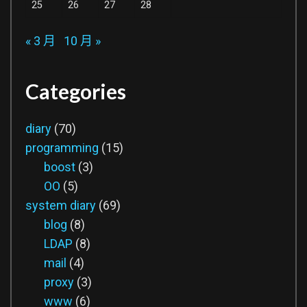
25
26
27
28
« 3 月
10 月 »
Categories
diary
(70)
programming
(15)
boost
(3)
OO
(5)
system diary
(69)
blog
(8)
LDAP
(8)
mail
(4)
proxy
(3)
www
(6)