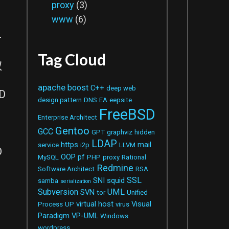
proxy
(3)
www
(6)
-
Tag Cloud
取
apache
boost
C++
deep web
D
design pattern
DNS
EA
eepsite
。
FreeBSD
Enterprise Architect
Gentoo
GCC
GPT
graphviz
hidden
LDAP
https
mail
service
i2p
LLVM
D
OOP
pf
MySQL
PHP
proxy
Rational
Redmine
Software Architect
RSA
SSL
SNI
squid
samba
serialization
Subversion
UML
SVN
tor
Unified
virtual host
Visual
Process
UP
virus
Paradigm
VP-UML
Windows
wordpress