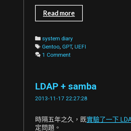
讓
Read more
Gentoo
能
在
Categories
system diary
UEFI
Tags
Gentoo
,
GPT
,
UEFI
模
1 Comment
式
下
開
LDAP + samba
機
2013-11-17 22:27:28
時隔五年之久，既
實驗了一下 LD
定問題。