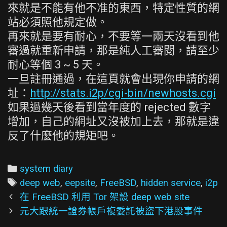
來就是不能有他不准的東西，特定性質的網
站必須照他規定做。
再來就是要有耐心，不要等一兩天沒看到他
審過就重新申請，那是純人工審閱，請至少
耐心等個 3 ~ 5 天。
一旦註冊通過，在這頁就會出現你申請的網
址：
http://stats.i2p/cgi-bin/newhosts.cgi
如果過幾天後看到當年度的 rejected 數字
增加，自己的網址又沒被加上去，那就是違
反了什麼他的規矩吧。
Categories
system diary
Tags
deep web
,
eepsite
,
FreeBSD
,
hidden service
,
i2p
Post
在 FreeBSD 利用 Tor 架設 deep web site
navigation
元大跟統一證券帳戶複委託被盜下港股事件