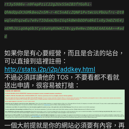
rt3y5986v-n9FepPziC22g2UxSSmIB3fYGohi-
QhNdQpdX3GMkBeoZn5M~r~KC5nAEcZQNP1PvtWcUcPbUufrc~Dt0
wqledtqzwEu7e9vTIOdxmJbnIGq5kBWnbDDPoBkElx0y3mDZVE4j
oEMhJUiqUAqGb3Cys6aVq8GWAIJ8cgy8eNecDBQAEAAEAAA==#ad
d
如果你是有心要經營，而且是合法的站台，
可以直接到這裡註冊：
http://stats.i2p/i2p/addkey.html
不過必須詳讀他的 TOS，不要看都不看就
送出申請，很容易被打槍：
一個大前提就是你的網站必須要有內容，再