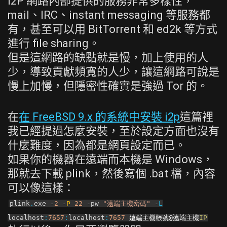
I2P 網路內部提供的服務非常多樣性，
mail、IRC、instant messaging 等服務都
有，甚至可以用 BitTorrent 和 ed2k 等方式
進行 file sharing。
但是這網路的缺點就是慢，加上使用的人
少，導致貢獻頻寬的人少，讓這網路可說是
慢上加慢，但隱密性確實是強過 Tor 的。
在
在 FreeBSD 9.x 的系統中安裝 i2p
這篇裡
我已經提過怎麼安裝，至於設定方面也沒有
什麼難度，因為都是網頁設定而已。
如果你的機器在遠端而本機是 Windows，
那就去下載 plink，然後寫個 .bat 檔，內容
可以像這樣：
plink
.
exe
-
2
-
P
22
-
pw
"遠端主機密碼"
-
L
localhost
:
7657
:
localhost
:
7657
遠端主機帳號@遠端主機
IP