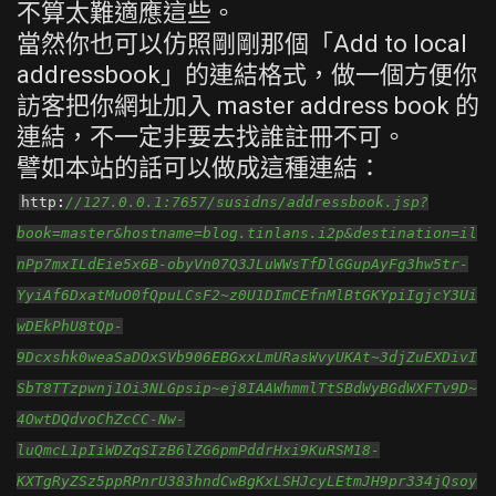
不算太難適應這些。
當然你也可以仿照剛剛那個「Add to local
addressbook」的連結格式，做一個方便你
訪客把你網址加入 master address book 的
連結，不一定非要去找誰註冊不可。
譬如本站的話可以做成這種連結：
http
:
//127.0.0.1:7657/susidns/addressbook.jsp?
book=master&hostname=blog.tinlans.i2p&destination=il
nPp7mxILdEie5x6B-obyVn07Q3JLuWWsTfDlGGupAyFg3hw5tr-
YyiAf6DxatMuO0fQpuLCsF2~z0U1DImCEfnMlBtGKYpiIgjcY3Ui
wDEkPhU8tQp-
9Dcxshk0weaSaDOxSVb906EBGxxLmURasWvyUKAt~3djZuEXDivI
SbT8TTzpwnj1Oi3NLGpsip~ej8IAAWhmmlTtSBdWyBGdWXFTv9D~
4OwtDQdvoChZcCC-Nw-
luQmcL1pIiWDZqSIzB6lZG6pmPddrHxi9KuRSM18-
KXTgRyZSz5ppRPnrU383hndCwBgKxLSHJcyLEtmJH9pr334jQsoy