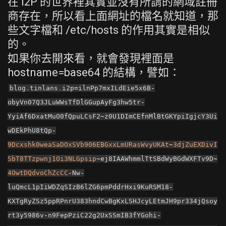
在 I2P 的世界裡其實並沒有所謂的網域註冊
商存在，所以看上面網址的檔名就知道，那
些文字檔和 /etc/hosts 的作用其實是相似
的。
如果你去開來看，就會發現裡面是
hostname=base64 的結構，譬如：
blog
.
tinlans
.
i2p
=
ilnPp7mxILdEie5x6B
-
obyVn07Q3JLuWWsTfDlGGupAyFg3hw5tr
-
YyiAf6DxatMuO0fQpuLCsF2
~
z0U1DImCEfnMlBtGKYpiIgjcY3Ui
wDEkPhU8tQp
-
9Dcxshk0weaSaDOxSVb906EBGxxLmURasWvyUKAt
~
3djZuEXDivI
SbT8TTzpwnj1Oi3NLGpsip
~
ej8IAAWhmmlTtSBdWyBGdWXFTv9D
~
4OwtDQdvoChZcCC
-
Nw
-
luQmcL1pIiWDZqSIzB6lZG6pmPddrHxi9KuRSM18
-
KXTgRyZSz5ppRPnrU383hndCwBgKxLSHJcyLEtmJH9pr334jQsoy
rt3y5986v
-
n9FepPziC22g2UxSSmIB3fYGohi
-