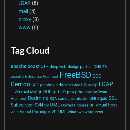
LDAP
(8)
mail
(4)
proxy
(3)
www
(6)
Tag Cloud
apache
boost
C++
deep web
design pattern
DNS
EA
FreeBSD
GCC
eepsite
Enterprise Architect
Gentoo
LDAP
https
GPT
graphviz
hidden service
i2p
mail
OOP
pf
LLVM
MySQL
PHP
proxy
Rational Software
Redmine
SSL
SNI
squid
Architect
RSA
samba
serialization
Subversion
UML
SVN
virtual host
tor
Unified Process
UP
Visual Paradigm
VP-UML
virus
Windows
wordpress