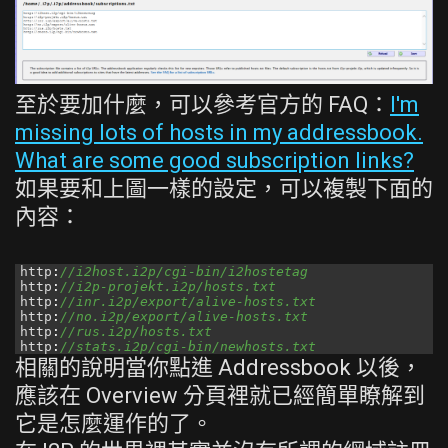
至於要加什麼，可以參考官方的 FAQ：
I'm
missing lots of hosts in my addressbook.
What are some good subscription links?
如果要和上圖一樣的設定，可以複製下面的
內容：
1
http
:
//i2host.i2p/cgi-bin/i2hostetag
2
http
:
//i2p-projekt.i2p/hosts.txt
3
http
:
//inr.i2p/export/alive-hosts.txt
4
http
:
//no.i2p/export/alive-hosts.txt
5
http
:
//rus.i2p/hosts.txt
6
http
:
//stats.i2p/cgi-bin/newhosts.txt
相關的說明當你點進 Addressbook 以後，
應該在 Overview 分頁裡就已經簡單瞭解到
它是怎麼運作的了。