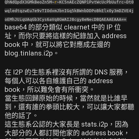
QhNdQpdX3GMkBeoZn5M
~
r
~
KC5nAEcZQNP1PvtWcUcPbUufrc
~
Dt0
wqledtqzwEu7e9vTIOdxmJbnIGq5kBWnbDDPoBkElx0y3mDZVE4j
oEMhJUiqUAqGb3Cys6aVq8GWAIJ8cgy8eNecDBQAEAAEAAA
==
base64 的部分類似 clearnet 中的 IP 位
址，而你只要將這樣的紀錄加入 address
book 中，就可以將它對應成左邊的
blog.tinlans.i2p。
在 I2P 的生態系裡沒有所謂的 DNS 服務，
每個人可以各自維護自己的 address
book，所以難免會有所衝突。
當生態回歸原始的時候，當然就是比誰早
到，還有誰的拳頭比較大，可以讓大家都聽
他的話了。
這生態系公認的大家長是 stats.i2p，因為
大部分的人都訂閱他家的 address book，