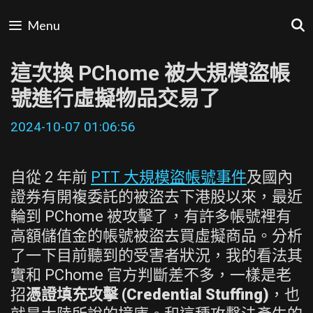
Skip
Menu
to
content
這次換 PChome 被大規模盜帳
號進行虛擬物品交易了
2024-10-07 01:06:56
自從 2 年前
PTT 大規模盜帳號事件
及國內
證券有開複委託的被盜去下港股以來，最近
輪到 PChome 被攻擊了，有許多帳號裡有
高額儲值金的帳號被盜去買虛擬商品。分析
了一下目前聽到的受害者狀況，我的看法其
實和 PChome 官方判斷差不多，一樣是老
招
憑證填充攻擊 (Credential Stuffing)
，也