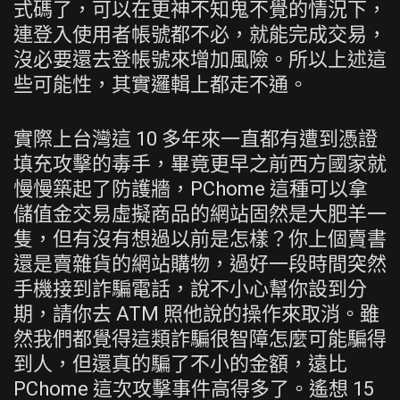
式碼了，可以在更神不知鬼不覺的情況下，
連登入使用者帳號都不必，就能完成交易，
沒必要還去登帳號來增加風險。所以上述這
些可能性，其實邏輯上都走不通。
實際上台灣這 10 多年來一直都有遭到憑證
填充攻擊的毒手，畢竟更早之前西方國家就
慢慢築起了防護牆，PChome 這種可以拿
儲值金交易虛擬商品的網站固然是大肥羊一
隻，但有沒有想過以前是怎樣？你上個賣書
還是賣雜貨的網站購物，過好一段時間突然
手機接到詐騙電話，說不小心幫你設到分
期，請你去 ATM 照他說的操作來取消。雖
然我們都覺得這類詐騙很智障怎麼可能騙得
到人，但還真的騙了不小的金額，遠比
PChome 這次攻擊事件高得多了。遙想 15