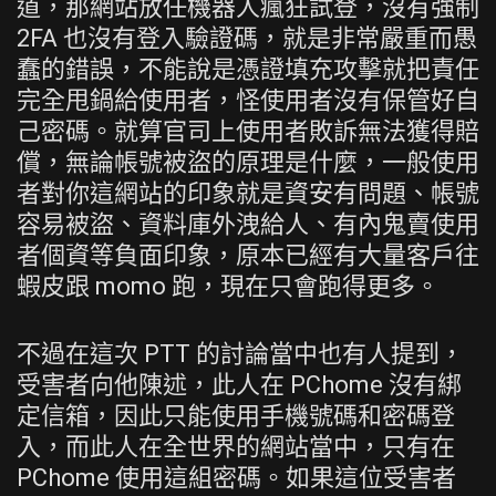
道，那網站放任機器人瘋狂試登，沒有強制
2FA 也沒有登入驗證碼，就是非常嚴重而愚
蠢的錯誤，不能說是憑證填充攻擊就把責任
完全甩鍋給使用者，怪使用者沒有保管好自
己密碼。就算官司上使用者敗訴無法獲得賠
償，無論帳號被盜的原理是什麼，一般使用
者對你這網站的印象就是資安有問題、帳號
容易被盜、資料庫外洩給人、有內鬼賣使用
者個資等負面印象，原本已經有大量客戶往
蝦皮跟 momo 跑，現在只會跑得更多。
不過在這次 PTT 的討論當中也有人提到，
受害者向他陳述，此人在 PChome 沒有綁
定信箱，因此只能使用手機號碼和密碼登
入，而此人在全世界的網站當中，只有在
PChome 使用這組密碼。如果這位受害者