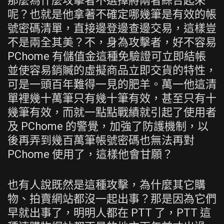
那麼為什麼攻擊者不選擇將兩者綜合起來
呢？也就是他拿著不確定哪幾筆是有效的帳
號密碼清單，直接邊登邊查邊交易，這樣豈
不是兩全其美？不，身為攻擊者，好不容易
PChome 有儲值金這種免驗證可立即結帳
並使容易銷贓的虛擬商品立即交貨的特性，
可是一頭百年難得一見的肥羊。萬一他這清
單裡幾十萬筆只有幾十筆有效，甚至只有十
幾筆有效，而就一點點戰績就引起了使用者
及 PChome 的警覺，加強了防護機制，以
後再弄到幾百萬筆帳號密碼也無法再對
PChome 使用了，這樣他會甘願？
也有人說既然是這種攻擊，為什麼其它購
物、拍賣網站都沒一起出事？那是因為它們
早就出事了，明明人都在 PTT 了，PTT 這