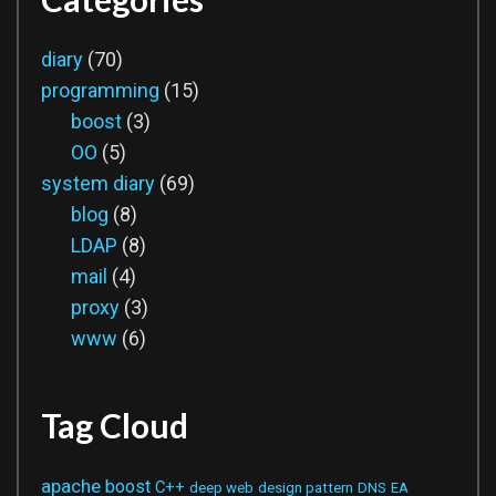
diary
(70)
programming
(15)
boost
(3)
OO
(5)
system diary
(69)
blog
(8)
LDAP
(8)
mail
(4)
proxy
(3)
www
(6)
Tag Cloud
apache
boost
C++
deep web
design pattern
DNS
EA