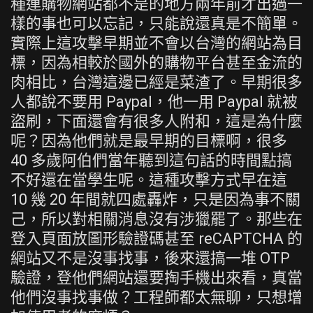
種連購物網站都不是的地方兩年前才出過一
樣的事也可以忘記，只能說還真是不簡單。
實際上這攻擊早期並不會以台灣的網站為目
標，因為相較於國外的購物平台甚至金流的
肉相比，台灣這邊已經是菜渣了。早期很多
人都說不要用 Paypal，他一用 Paypal 就被
盜刷，下面還會有很多人附和，這是為什麼
呢？因為他們就是最早期的目標啊，很多
40 多歲阿伯們當年聽到這句話的時間點搞
不好還在當學生呢。這種攻擊方式早在這
10 幾 20 年間就四處轟炸，只是因為事不關
己，所以對相關消息沒有涉獵罷了。那些在
登入頁面放圖形驗證碼甚至 reCAPTCHA 的
網站又不是沒事找事，後來還搞一堆 OTP
驗證，登他們網站還要掏手機出來看，真當
他們沒事找事做？工程師都太無聊，只想增