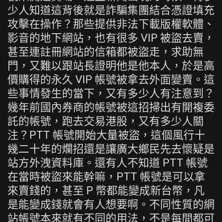
少人知道這背後就是詐騙集團結合憑證填充
攻擊在操作？那些提供非法下載版權軟體、
影音的地下網站，也有很多 VIP 被盜去賣，
甚至連註冊網站的信箱都被盜走，求助無
門，又難以跟站長證明他是他本人，於是高
價購得的永久 VIP 帳號被拿去外面變賣。這
些事情發生的當下，又有多少人有注意到？
幾年前國內券商的帳號被這招掃出有開複委
託的帳號，跑去交易港股，又有多少人關
注？PTT 帳號開始大量被盜，這個風行十
幾二十年的爛招還是讓廣大鄉民先去懷疑是
站方外洩資料庫。還有人不知道 PTT 帳號
在當時被盜來能幹嘛，PTT 帳號是可以拿
來賣錢的，甚至 P 幣都能變成新台幣，凡
是能變成錢就會有人想要啊。不同性質的網
站帳號本來就有不同的用法，不是每間都可