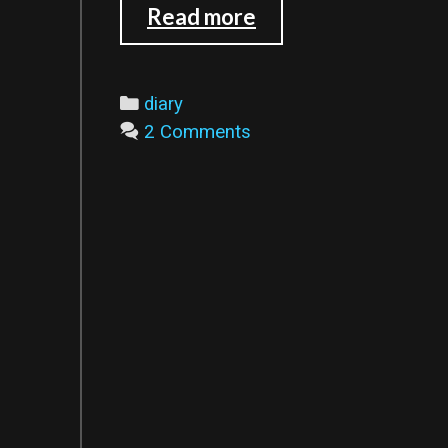
碰
Read more
到
學
弟...
Categories
diary
2 Comments