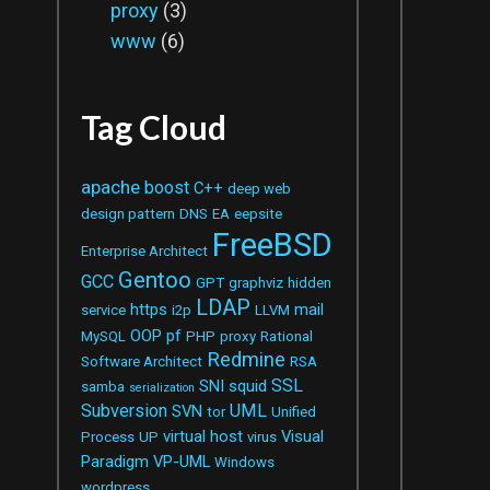
proxy
(3)
www
(6)
Tag Cloud
apache
boost
C++
deep web
design pattern
DNS
EA
eepsite
FreeBSD
Enterprise Architect
Gentoo
GCC
GPT
graphviz
hidden
LDAP
https
mail
service
i2p
LLVM
OOP
pf
MySQL
PHP
proxy
Rational
Redmine
Software Architect
RSA
SSL
SNI
squid
samba
serialization
Subversion
UML
SVN
tor
Unified
virtual host
Visual
Process
UP
virus
Paradigm
VP-UML
Windows
wordpress