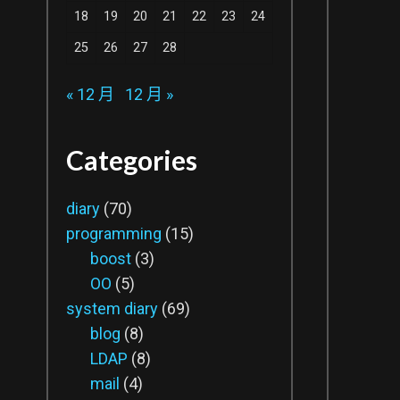
18
19
20
21
22
23
24
25
26
27
28
« 12 月
12 月 »
Categories
diary
(70)
programming
(15)
boost
(3)
OO
(5)
system diary
(69)
blog
(8)
LDAP
(8)
mail
(4)