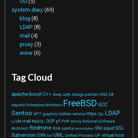
OO
(5)
system diary
(69)
blog
(8)
LDAP
(8)
mail
(4)
proxy
(3)
www
(6)
Tag Cloud
apache
boost
C++
deep web
design pattern
DNS
EA
FreeBSD
GCC
eepsite
Enterprise Architect
Gentoo
LDAP
https
GPT
graphviz
hidden service
i2p
mail
OOP
pf
LLVM
MySQL
PHP
proxy
Rational Software
Redmine
SSL
SNI
squid
Architect
RSA
samba
serialization
Subversion
UML
SVN
virtual host
tor
Unified Process
UP