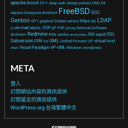
apache
boost
C++
deep web
design pattern
DNS
EA
FreeBSD
GCC
eepsite
Enterprise Architect
Gentoo
LDAP
https
GPT
graphviz
hidden service
i2p
mail
OOP
pf
LLVM
MySQL
PHP
proxy
Rational Software
Redmine
SSL
SNI
squid
Architect
RSA
samba
serialization
Subversion
UML
SVN
virtual host
tor
Unified Process
UP
Visual Paradigm
VP-UML
virus
Windows
wordpress
META
登入
訂閱網站內容的資訊提供
訂閱留言的資訊提供
WordPress.org 台灣繁體中文