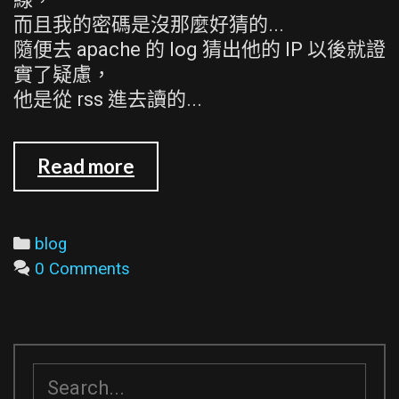
而且我的密碼是沒那麼好猜的...
隨便去 apache 的 log 猜出他的 IP 以後就證
實了疑慮，
他是從 rss 進去讀的...
提
Read more
議
把
secret
Categories
blog
post
0 Comments
從
plog
核
心
搜
剝
尋