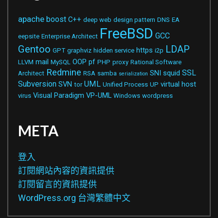
apache
boost
C++
deep web
design pattern
DNS
EA
FreeBSD
GCC
eepsite
Enterprise Architect
Gentoo
LDAP
https
GPT
graphviz
hidden service
i2p
mail
OOP
pf
LLVM
MySQL
PHP
proxy
Rational Software
Redmine
SSL
SNI
squid
Architect
RSA
samba
serialization
Subversion
UML
SVN
virtual host
tor
Unified Process
UP
Visual Paradigm
VP-UML
virus
Windows
wordpress
META
登入
訂閱網站內容的資訊提供
訂閱留言的資訊提供
WordPress.org 台灣繁體中文