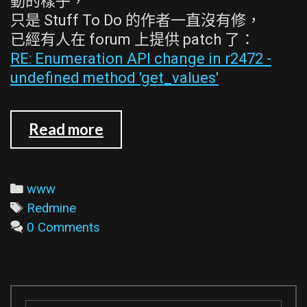
動的樣子，
只是 Stuff To Do 的作者一直沒有修，
已經有人在 forum 上提供 patch 了：
RE: Enumeration API change in r2472 -
undefined method 'get_values'
Redmine
Read more
的
Stuff
To
Categories
www
Do
Tags
Redmine
plugin
0 Comments
(0.3.0)
在
trunk
version