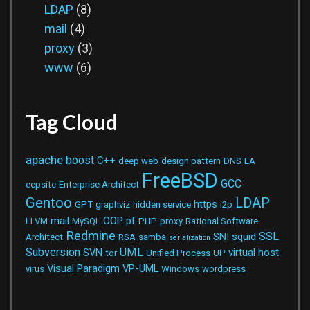
LDAP
(8)
mail
(4)
proxy
(3)
www
(6)
Tag Cloud
apache
boost
C++
deep web
design pattern
DNS
EA
FreeBSD
GCC
eepsite
Enterprise Architect
Gentoo
LDAP
https
GPT
graphviz
hidden service
i2p
mail
OOP
pf
LLVM
MySQL
PHP
proxy
Rational Software
Redmine
SSL
SNI
squid
Architect
RSA
samba
serialization
Subversion
UML
SVN
virtual host
tor
Unified Process
UP
Visual Paradigm
VP-UML
virus
Windows
wordpress