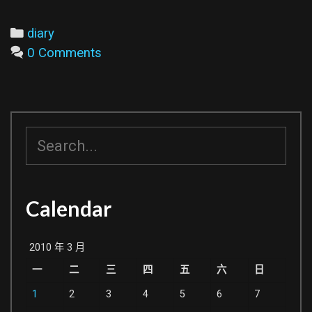
再
度
Categories
diary
無
0 Comments
聊
路
過
某
搜
地
尋
看
到
Calendar
的
圖...
2010 年 3 月
一
二
三
四
五
六
日
1
2
3
4
5
6
7