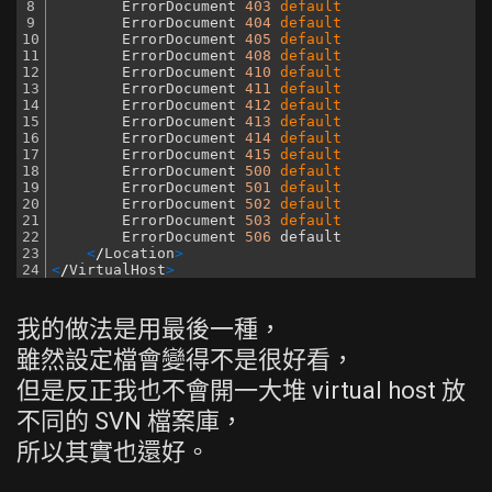
8
ErrorDocument
403
default
9
ErrorDocument
404
default
10
ErrorDocument
405
default
11
ErrorDocument
408
default
12
ErrorDocument
410
default
13
ErrorDocument
411
default
14
ErrorDocument
412
default
15
ErrorDocument
413
default
16
ErrorDocument
414
default
17
ErrorDocument
415
default
18
ErrorDocument
500
default
19
ErrorDocument
501
default
20
ErrorDocument
502
default
21
ErrorDocument
503
default
22
ErrorDocument
506
default
23
<
/
Location
>
24
<
/
VirtualHost
>
我的做法是用最後一種，
雖然設定檔會變得不是很好看，
但是反正我也不會開一大堆 virtual host 放
不同的 SVN 檔案庫，
所以其實也還好。