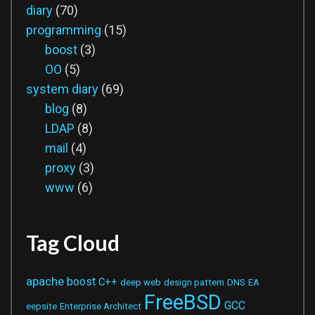
diary
(70)
programming
(15)
boost
(3)
OO
(5)
system diary
(69)
blog
(8)
LDAP
(8)
mail
(4)
proxy
(3)
www
(6)
Tag Cloud
apache
boost
C++
deep web
design pattern
DNS
EA
FreeBSD
GCC
eepsite
Enterprise Architect