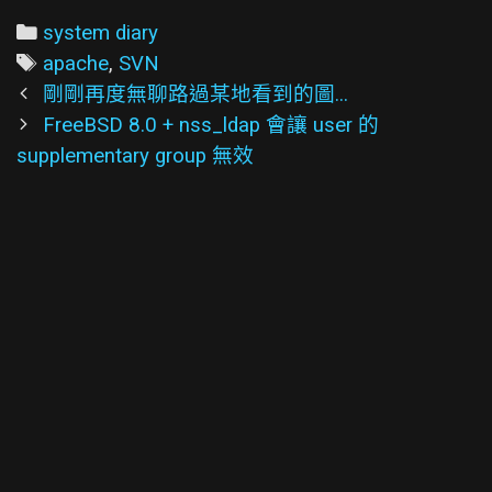
Categories
system diary
Tags
apache
,
SVN
Post
剛剛再度無聊路過某地看到的圖...
navigation
FreeBSD 8.0 + nss_ldap 會讓 user 的
supplementary group 無效