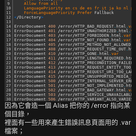
9
Allow 
from 
all
10
LanguagePriority 
en 
cs 
de 
es 
fr 
it 
ja 
ko 
nl 
pl
11
ForceLanguagePriority 
Prefer 
Fallback
12
<
/
Directory
>
13
14
ErrorDocument
400
/
error
/
HTTP_BAD_REQUEST
.
html
.
var
15
ErrorDocument
401
/
error
/
HTTP_UNAUTHORIZED
.
html
.
va
16
ErrorDocument
403
/
error
/
HTTP_FORBIDDEN
.
html
.
var
17
ErrorDocument
404
/
error
/
HTTP_NOT_FOUND
.
html
.
var
18
ErrorDocument
405
/
error
/
HTTP_METHOD_NOT_ALLOWED
.
h
19
ErrorDocument
408
/
error
/
HTTP_REQUEST_TIME_OUT
.
htm
20
ErrorDocument
410
/
error
/
HTTP_GONE
.
html
.
var
21
ErrorDocument
411
/
error
/
HTTP_LENGTH_REQUIRED
.
html
22
ErrorDocument
412
/
error
/
HTTP_PRECONDITION_FAILED
.
23
ErrorDocument
413
/
error
/
HTTP_REQUEST_ENTITY_TOO_L
24
ErrorDocument
414
/
error
/
HTTP_REQUEST_URI_TOO_LARG
25
ErrorDocument
415
/
error
/
HTTP_UNSUPPORTED_MEDIA_TY
26
ErrorDocument
500
/
error
/
HTTP_INTERNAL_SERVER_ERRO
27
ErrorDocument
501
/
error
/
HTTP_NOT_IMPLEMENTED
.
html
28
ErrorDocument
502
/
error
/
HTTP_BAD_GATEWAY
.
html
.
var
29
ErrorDocument
503
/
error
/
HTTP_SERVICE_UNAVAILABLE
.
30
ErrorDocument
506
/
error
/
HTTP_VARIANT_ALSO_VARIES
.
因為它會造一個 Alias 把你的 /error 指向某
個目錄，
裡面有一些用來產生錯誤訊息頁面用的 .var
檔案；