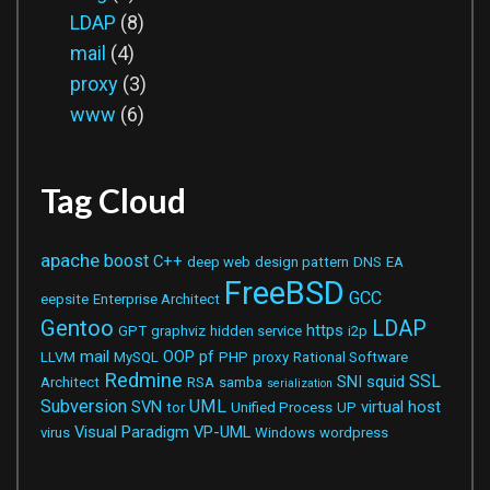
LDAP
(8)
mail
(4)
proxy
(3)
www
(6)
Tag Cloud
apache
boost
C++
deep web
design pattern
DNS
EA
FreeBSD
GCC
eepsite
Enterprise Architect
Gentoo
LDAP
https
GPT
graphviz
hidden service
i2p
mail
OOP
pf
LLVM
MySQL
PHP
proxy
Rational Software
Redmine
SSL
SNI
squid
Architect
RSA
samba
serialization
Subversion
UML
SVN
virtual host
tor
Unified Process
UP
Visual Paradigm
VP-UML
virus
Windows
wordpress