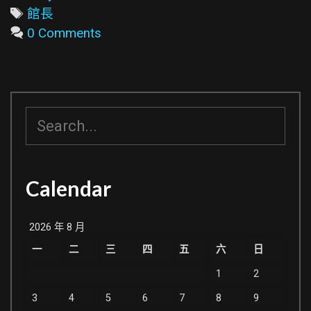
Tags
館長
0 Comments
搜
尋
Calendar
2026 年 8 月
一
二
三
四
五
六
日
1
2
3
4
5
6
7
8
9