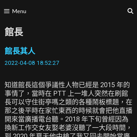
Skip
Menu
to
content
館長
館長其人
2022-04-08 18:52:27
知道館長這個爭議性人物已經是 2015 年的
事情了，當時在 PTT 上一堆人突然在刷館
長可以守住街亭嗎之類的各種鬧板標題，在
那之後平時在家忙東西的時候就會把他直播
開來當廣播電台聽。2018 年下旬曾經因為
換新工作交女友娶老婆沒聽了一大段時間，
到 2020 年夏天他中槍了我又回去開始當廣