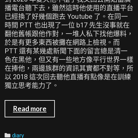
播電台聽下去，雖然這時他使用的直播平台
已經換了好幾個跑去 Youtube 了。在同一
時間 PTT 也出現了一位 b17 先生沒事就在
翻他舊帳跟他作對，一堆人私下找他爆料，
於是有更多東西被攤在網路上檢視。而
PTT 還有某幾處新聞下面的留言總是清一
色在黑他，但又有一些地方像平行世界一樣
在捧他，兩邊族群的資訊其實都不對等，所
以 2018 這次回去聽他直播有點像是在訓練
獨立思考能力了。
館
Read more
長
其
人
Categories
diary