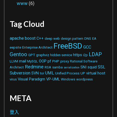
www
(6)
Tag Cloud
apache
boost
C++
deep web
design pattern
DNS
EA
FreeBSD
GCC
eepsite
Enterprise Architect
Gentoo
LDAP
https
GPT
graphviz
hidden service
i2p
mail
OOP
pf
LLVM
MySQL
PHP
proxy
Rational Software
Redmine
SSL
SNI
squid
Architect
RSA
samba
serialization
Subversion
UML
SVN
virtual host
tor
Unified Process
UP
Visual Paradigm
VP-UML
virus
Windows
wordpress
META
登入