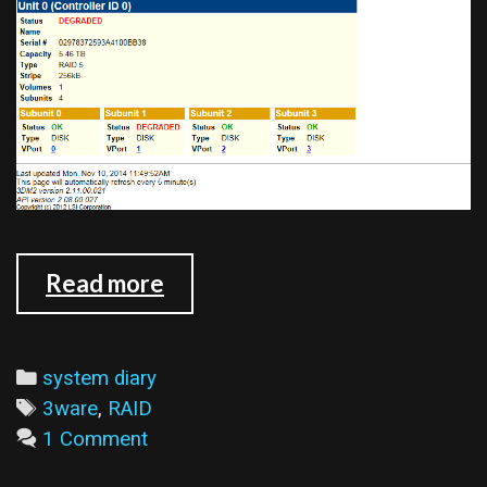
換
Read more
下
了
一
Categories
system diary
顆
Tags
3ware
,
RAID
壞
1 Comment
軌