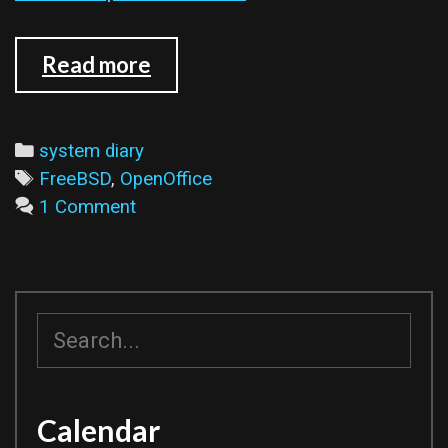
在
Read more
FreeBSD
6.x/7.x
上
Categories
system diary
編
Tags
FreeBSD
,
OpenOffice
譯
1 Comment
OpenOffice.org
2.02
搜
尋
Calendar