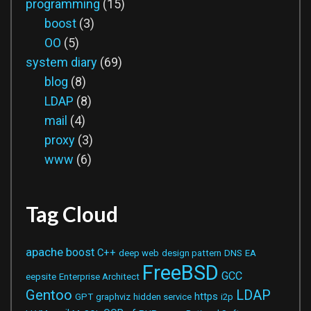
programming
(15)
boost
(3)
OO
(5)
system diary
(69)
blog
(8)
LDAP
(8)
mail
(4)
proxy
(3)
www
(6)
Tag Cloud
apache
boost
C++
deep web
design pattern
DNS
EA
FreeBSD
GCC
eepsite
Enterprise Architect
Gentoo
LDAP
https
GPT
graphviz
hidden service
i2p