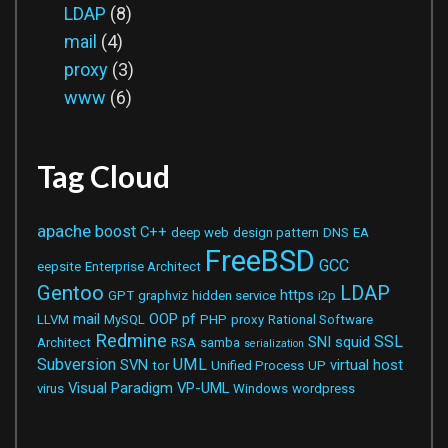
LDAP
(8)
mail
(4)
proxy
(3)
www
(6)
Tag Cloud
apache
boost
C++
deep web
design pattern
DNS
EA
FreeBSD
GCC
eepsite
Enterprise Architect
Gentoo
LDAP
https
GPT
graphviz
hidden service
i2p
mail
OOP
pf
LLVM
MySQL
PHP
proxy
Rational Software
Redmine
SSL
SNI
squid
Architect
RSA
samba
serialization
Subversion
UML
SVN
virtual host
tor
Unified Process
UP
Visual Paradigm
VP-UML
virus
Windows
wordpress