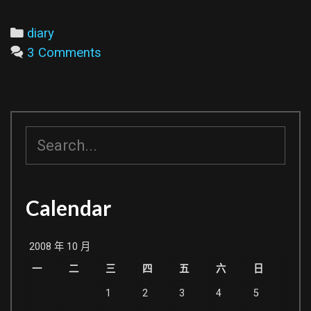
新
鬧
Categories
diary
鐘
3 Comments
搜
尋
Calendar
2008 年 10 月
一
二
三
四
五
六
日
1
2
3
4
5