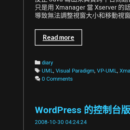
只是用 Xmanager 當 Xserv
導致無法調整視窗大小和移動視
用
Read more
Xmanager
執
行
Categories
diary
安
Tags
UML
,
Visual Paradigm
,
VP-UML
,
Xma
裝
0 Comments
在
工
作
WordPress 的控制
站
上
2008-10-30 04:24:24
的