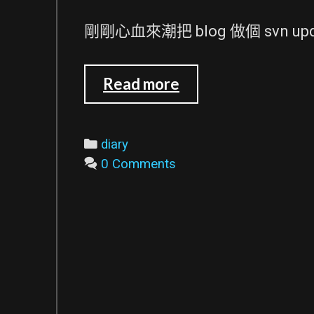
VP-
UML
剛剛心血來潮把 blog 做個 svn upda
WordPress
Read more
的
控
制
Categories
diary
台
0 Comments
版
面
大
改