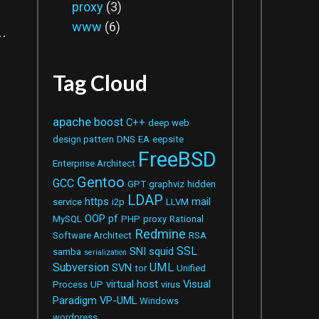
proxy
(3)
www
(6)
.
Tag Cloud
apache
boost
C++
deep web
design pattern
DNS
EA
eepsite
FreeBSD
Enterprise Architect
Gentoo
GCC
GPT
graphviz
hidden
LDAP
https
mail
service
i2p
LLVM
OOP
pf
MySQL
PHP
proxy
Rational
Redmine
Software Architect
RSA
SSL
SNI
squid
samba
serialization
Subversion
UML
SVN
tor
Unified
virtual host
Visual
Process
UP
virus
Paradigm
VP-UML
Windows
wordpress